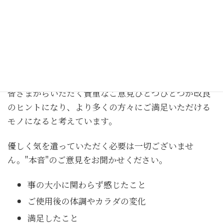
コ
ナ
ン
ビ
テ
ゲ
ン
ー
ツ
シ
この度はRichessの入浴剤をご使用いただきまして誠
へ
ョ
にありがとうございます。
ス
ン
キ
に
ッ
移
皆さまからいただく貴重なご意見ひとつひとつが改良
プ
動
のヒントになり、より多くの方々にご満足いただける
モノになると考えています。
優しく気を遣っていただく必要は一切ございませ
ん。"本音"のご意見をお聞かせください。
事の大小に関わらず感じたこと
ご使用後の体調やカラダの変化
満足したこと